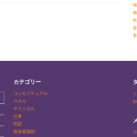
備
働
救
看
看
カテゴリー
コンセプチュアル
コ
スキル
資
テクニカル
仕事
問題
救急看護師
ロ