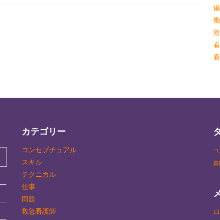
備
働
救
看
看
カテゴリー
コンセプチュアル
コ
スキル
資
テクニカル
仕事
問題
救急看護師
ロ