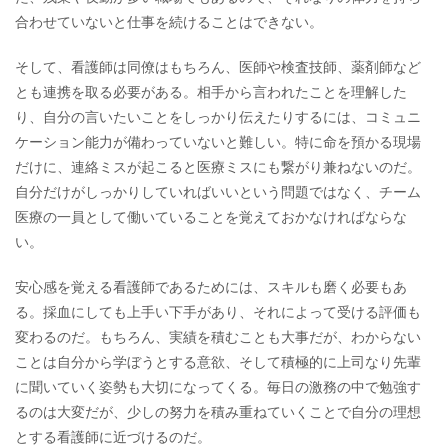
合わせていないと仕事を続けることはできない。
そして、看護師は同僚はもちろん、医師や検査技師、薬剤師など
とも連携を取る必要がある。相手から言われたことを理解した
り、自分の言いたいことをしっかり伝えたりするには、コミュニ
ケーション能力が備わっていないと難しい。特に命を預かる現場
だけに、連絡ミスが起こると医療ミスにも繋がり兼ねないのだ。
自分だけがしっかりしていればいいという問題ではなく、チーム
医療の一員として働いていることを覚えておかなければならな
い。
安心感を覚える看護師であるためには、スキルも磨く必要もあ
る。採血にしても上手い下手があり、それによって受ける評価も
変わるのだ。もちろん、実績を積むことも大事だが、わからない
ことは自分から学ぼうとする意欲、そして積極的に上司なり先輩
に聞いていく姿勢も大切になってくる。毎日の激務の中で勉強す
るのは大変だが、少しの努力を積み重ねていくことで自分の理想
とする看護師に近づけるのだ。