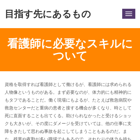
目指す先にあるもの
Togg
navig
看護師に必要なスキルに
ついて
資格を取得すれば看護師として働けるが、看護師には求められる
人物像というものがある。まず必要なのが、体力的にも精神的に
もタフであることだ。働く現場にもよるが、たとえば救急病院や
救急センターだと重病の患者と接する機会が多くなり、時として
死に直面することも出てくる。助けられなかったと受けるショッ
クも大きいが、その度にダメージを受けていては、他の仕事に支
障をきたして思わぬ事故を起こしてしまうこともあるのだ。ま
た、残業や夜勤が多い職場でもあるので、それなりの体力を持ち