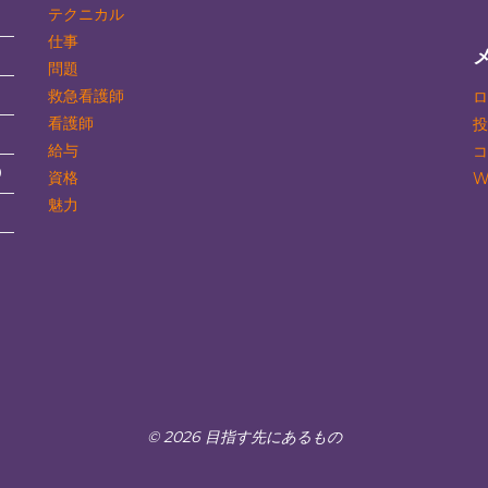
テクニカル
仕事
問題
救急看護師
ロ
看護師
投
3
給与
コ
0
資格
W
魅力
© 2026 目指す先にあるもの