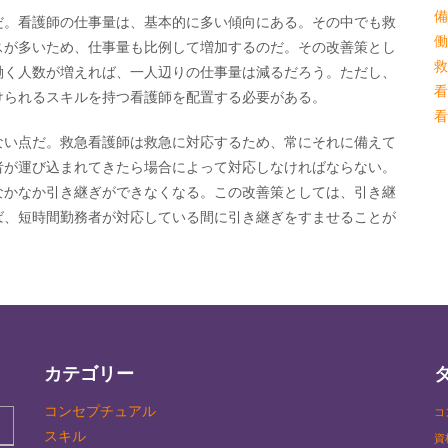
備
だ。看護師の仕事量は、基本的に多い傾向にある。その中でも救
働
スが多いため、仕事量も比例して増加するのだ。その改善策とし
救
働く人数が増えれば、一人辺りの仕事量は減るだろう。ただし、
看
けられるスキルを持つ看護師を配置する必要がある。
看
ない点だ。救急看護師は救急に対応するため、常にそれに備えて
者が運び込まれてきたら場合によって対応しなければならない。
なかなか引き継ぎができなくなる。この改善策としては、引き継
ば、短時間勤務者が対応している間に引き継ぎをすませることが
カテゴリー
コンセプチュアル
コ
スキル
資