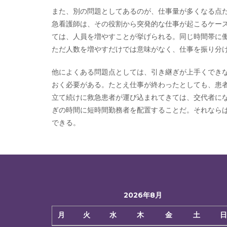
また、別の問題としてあるのが、仕事量が多くなる点
急看護師は、その役割から突発的な仕事が起こるケー
ては、人員を増やすことが挙げられる。同じ時間帯に
ただ人数を増やすだけでは意味がなく、仕事を振り分
他によくある問題点としては、引き継ぎが上手くでき
おく必要がある。たとえ仕事が終わったとしても、患
立て続けに救急患者が運び込まれてきては、交代者に
ぎの時間に短時間勤務者を配置することだ。それなら
できる。
2026年8月
月
火
水
木
金
土
日