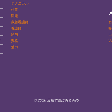
テクニカル
仕事
問題
救急看護師
ロ
看護師
投
3
給与
コ
0
資格
W
魅力
© 2026 目指す先にあるもの