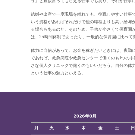
う」と直接言ってもらえる仕事でもあり、それが仕事
結婚や出産で一度現場を離れても、復職しやすい仕事
いう資格があればそれだけで他の職種よりも高い給与
る場合もあるのだ。そのため、子供が小さくて保育園
は、24時間体制であったり、一般的な保育園に比べて
体力に自信があって、お金を稼ぎたいときには、夜勤
であれば、救急病院や救急センターで働くのも1つの
さな個人クリニックで働くのもいいだろう。自分の体
という仕事の魅力といえる。
2026年8月
月
火
水
木
金
土
日