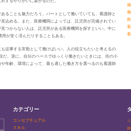
に対するやりがいに繋がるのだ。
備
働
であることも魅力だろう。パートとして働いていても、看護師と
救
が見込める。また、医療機関によっては、託児所が完備されてい
看
が見つからない人は、託児所がある医療機関を探すといい。中に
看
費用が安く済んだりすることもある。
にも従事する常勤として働けばいい。人の役立ちたいと考えるの
手段だ。逆に、自分のペースでゆっくり働きたいときには、街の小
力や年齢、環境によって、最も適した働き方を選べるのも看護師
カテゴリー
コンセプチュアル
コ
スキル
資